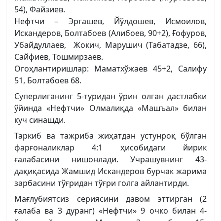
54), Файзиев.
Нефтчи – Эргашев, Йўлдошев, Исмоилов,
Искандеров, Болтабоев (Алибоев, 90+2), Ғофуров,
Убайдуллаев, Жокич, Марушич (Табатадзе, 66),
Сайфиев, Тошмирзаев.
Огоҳлантиришлар:
Маматхўжаев 45+2, Салифу
51, Болтабоев 68.
Суперлиганинг 5-туридан ўрин олган дастлабки
ўйинда «Нефтчи» Олмалиқда «Машъал» билан
куч синашди.
Таркиб ва тажриба жиҳатдан устунроқ бўлган
фарғоналиклар 4:1 ҳисобидаги йирик
ғалабасини нишонлади. Учрашувнинг 43-
дақиқасида Жамшид Искандеров бурчак жарима
зарбасини тўғридан тўғри голга айлантирди.
Мағлубиятсиз сериясини давом эттирган (2
ғалаба ва 3 дуранг) «Нефтчи» 9 очко билан 4-