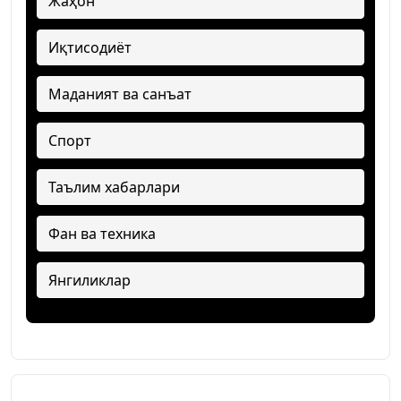
Жаҳон
Иқтисодиёт
Маданият ва санъат
Спорт
Таълим хабарлари
Фан ва техника
Янгиликлар