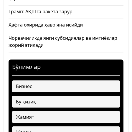
Трамп: АҚШга ракета зарур
Ҳафта охирида ҳаво яна исийди
Чорвачиликда янги субсидиялар ва имтиёзлар
жорий этилади
Бўлимлар
Бизнес
Бу қизиқ
Жамият