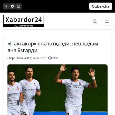
Skip
Oʻzbekcha
to
content
☰
«Пахтакор» яна ютқазди, пешқадам
яна ўзгарди
266
Спорт
,
Янгиликлар
|
14.04.2025
|