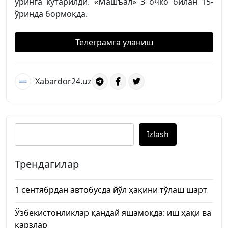
ўринга кўтарилди. «Машъал» 3 очко билан 15-
ўринда бормоқда.
Телеграмга уланиш
Xabardor24.uz
Izlash
Трендагилар
1 сентябрдан автобусда йўл ҳақини тўлаш шарт
Ўзбекистонликлар қандай яшамоқда: иш ҳақи ва
қарзлар