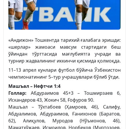
«Андижон» Тошкентда тарихий ғалабага эришди:
«шерлар» жамоаси мавсум стартидаги беш
ўйиндан тўрттасида мағлубиятга учради ва
турнир жадвалининг иккинчи қисмида қолмоқда.
11–13 апрел кунлари футбол бўйича Ўзбекистон
чемпионатининг 5–тур учрашувлари бўлиб ўтди.
Машъал – Нефтчи 1:4
Голлар:
Абдураимов 45+3 – Тошмирзаев 6,
Искандеров 43, Жокич 58, Ғофуров 90.
Машъал
– Тўхтабоев (Ҳамроев, 46), Салифу,
Абдуалимов, Абдураимов, Ғанихонов (Баратов,
62), Алиқулов, Муродов (Нўъмонов, 46),
Маматхўжаев, Исмоилов, Норбеков (Муртозоев,