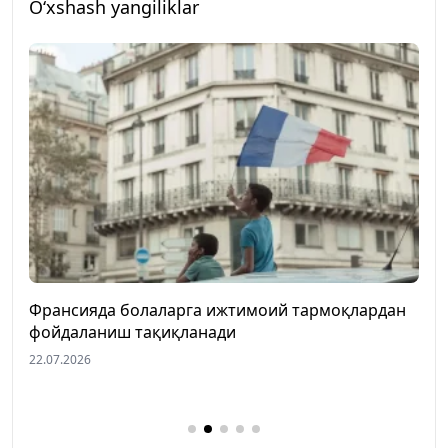
O‘xshash yangiliklar
Франсияда болаларга ижтимоий тармоқлардан
Э
фойдаланиш тақиқланади
н
к
22.07.2026
1