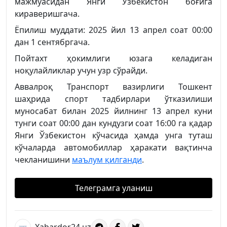
мажмуасидан Янги Ўзбекистон боғига
кираверишгача.
Ёпилиш муддати: 2025 йил 13 апрел соат 00:00
дан 1 сентябргача.
Пойтахт ҳокимлиги юзага келадиган
ноқулайликлар учун узр сўрайди.
Аввалроқ Транспорт вазирлиги Тошкент
шаҳрида спорт тадбирлари ўтказилиши
муносабат билан 2025 йилнинг 13 апрел куни
тунги соат 00:00 дан кундузги соат 16:00 га қадар
Янги Ўзбекистон кўчасида ҳамда унга туташ
кўчаларда автомобиллар ҳаракати вақтинча
чекланишини
маълум қилганди
.
Телеграмга уланиш