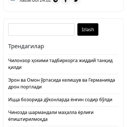
Xabardor24.uz
Izlash
Трендагилар
Чилонзор ҳокими тадбиркорга жиддий танқид
қилди
Эрон ва Омон ўртасида келишув ва Германияда
дрон портлади
Ицца бозорида дўконларда ёнғин содир бўлди
Чинозда шармандали маҳалла ёрлиғи
ёпиштирилмоқда