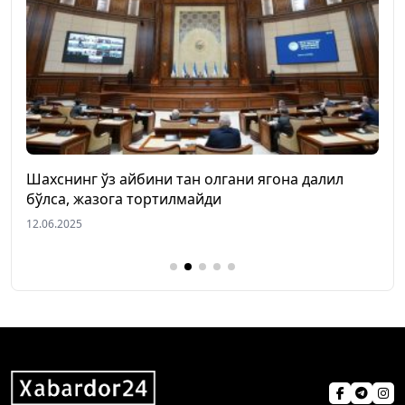
Шахснинг ўз айбини тан олгани ягона далил
бўлса, жазога тортилмайди
12.06.2025
0