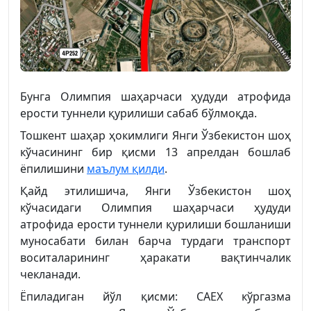
Бунга Олимпия шаҳарчаси ҳудуди атрофида
ерости туннели қурилиши сабаб бўлмоқда.
Тошкент шаҳар ҳокимлиги Янги Ўзбекистон шоҳ
кўчасининг бир қисми 13 апрелдан бошлаб
ёпилишини
маълум қилди
.
Қайд этилишича, Янги Ўзбекистон шоҳ
кўчасидаги Олимпия шаҳарчаси ҳудуди
атрофида ерости туннели қурилиши бошланиши
муносабати билан барча турдаги транспорт
воситаларининг ҳаракати вақтинчалик
чекланади.
Ёпиладиган йўл қисми: CAEX кўргазма