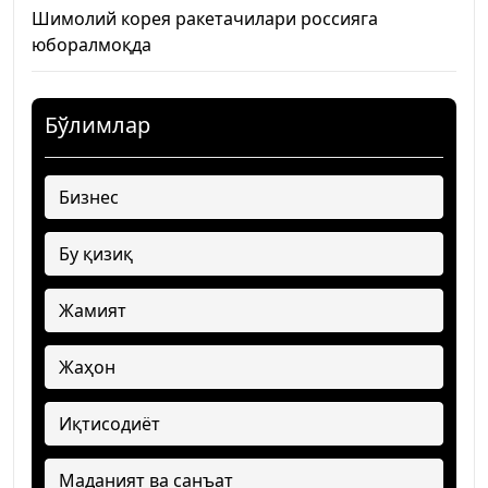
Шимолий корея ракетачилари россияга
юборалмоқда
Бўлимлар
Бизнес
Бу қизиқ
Жамият
Жаҳон
Иқтисодиёт
Маданият ва санъат