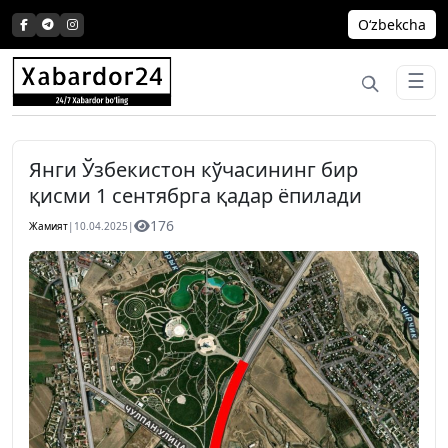
Skip
Oʻzbekcha
to
content
☰
Янги Ўзбекистон кўчасининг бир
қисми 1 сентябрга қадар ёпилади
176
Жамият
|
10.04.2025
|