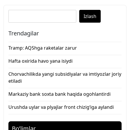
Izlash
Trendagilar
Tramp: AQShga raketalar zarur
Hafta oxirida havo yana isiydi
Chorvachilikda yangi subsidiyalar va imtiyozlar joriy
etiladi
Markaziy bank soxta bank haqida ogohlantirdi
Urushda uylar va plyajlar front chizig‘iga aylandi
Bo’limlar