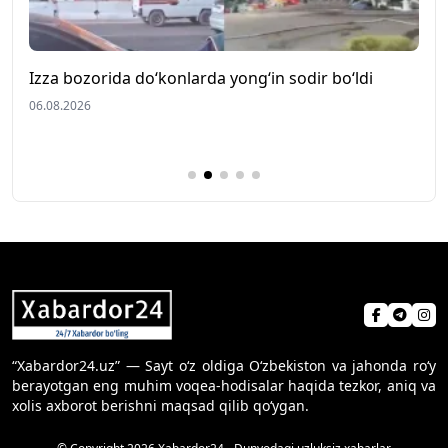
Izza bozorida do‘konlarda yong‘in sodir bo‘ldi
C
y
06.08.2026
0
“Xabardor24.uz” — Sayt o‘z oldiga O‘zbekiston va jahonda ro‘y
berayotgan eng muhim voqea-hodisalar haqida tezkor, aniq va
xolis axborot berishni maqsad qilib qo‘ygan.