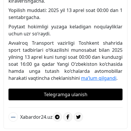
kiraverishgacha.
Yopilish muddati: 2025 yil 13 aprel soat 00:00 dan 1
sentabrgacha.
Poytaxt hokimligi yuzaga keladigan noqulayliklar
uchun uzr so‘raydi.
Avvalroq Transport vazirligi Toshkent shahrida
sport tadbirlari o‘tkazilishi munosabat bilan 2025
yilning 13 aprel kuni tungi soat 00:00 dan kunduzgi
soat 16:00 ga qadar Yangi O‘zbekiston ko‘chasida
hamda unga tutash ko‘chalarda avtomobillar
harakati vaqtincha cheklanishini
ma’lum qilgandi
.
Telegramga ulanish
Xabardor24.uz