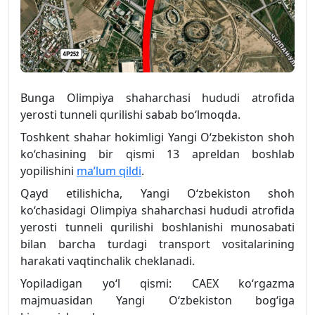
Bunga Olimpiya shaharchasi hududi atrofida
yerosti tunneli qurilishi sabab bo‘lmoqda.
Toshkent shahar hokimligi Yangi O‘zbekiston shoh
ko‘chasining bir qismi 13 apreldan boshlab
yopilishini
ma’lum qildi
.
Qayd etilishicha, Yangi O‘zbekiston shoh
ko‘chasidagi Olimpiya shaharchasi hududi atrofida
yerosti tunneli qurilishi boshlanishi munosabati
bilan barcha turdagi transport vositalarining
harakati vaqtinchalik cheklanadi.
Yopiladigan yo‘l qismi: CAEX ko‘rgazma
majmuasidan Yangi O‘zbekiston bog‘iga