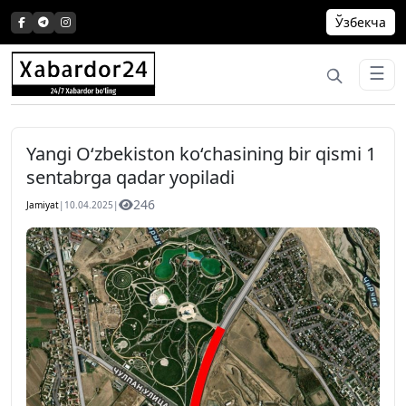
Skip
Ўзбекча
to
content
☰
Yangi O‘zbekiston ko‘chasining bir qismi 1
sentabrga qadar yopiladi
246
Jamiyat
|
10.04.2025
|