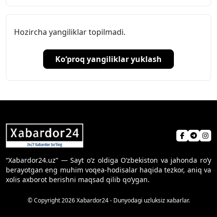
Hozircha yangiliklar topilmadi.
Ko‘proq yangiliklar yuklash
“Xabardor24.uz” — Sayt o‘z oldiga O‘zbekiston va jahonda ro‘y
berayotgan eng muhim voqea-hodisalar haqida tezkor, aniq va
xolis axborot berishni maqsad qilib qo‘ygan.
© Copyright 2026 Xabardor24 - Dunyodagi uzluksiz xabarlar.
Sayt haqida
Aloqa
Foydalanish shartlari