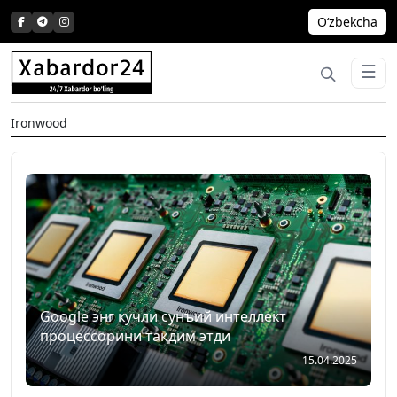
Skip
Oʻzbekcha
to
content
☰
Ironwood
Google энг кучли сунъий интеллект
процессорини тақдим этди
15.04.2025