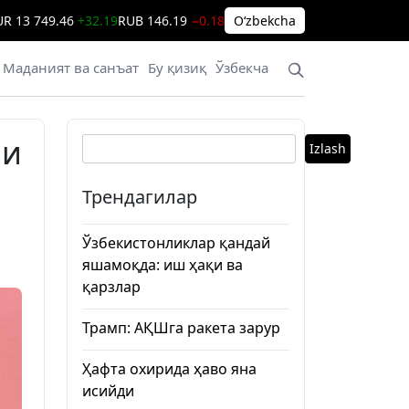
UR
13 749.46
+32.19
RUB
146.19
−0.18
Oʻzbekcha
Маданият ва санъат
Бу қизиқ
Ўзбекча
ши
Izlash
Трендагилар
Ўзбекистонликлар қандай
яшамоқда: иш ҳақи ва
қарзлар
Трамп: АҚШга ракета зарур
Ҳафта охирида ҳаво яна
исийди