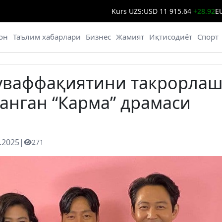
Kurs UZS:
USD
11 915.64
+28.92
E
он
Таълим хабарлари
Бизнес
Жамият
Иқтисодиёт
Спорт
муваффақиятини такрорла
ланган “Карма” драмаси
.2025
|
271