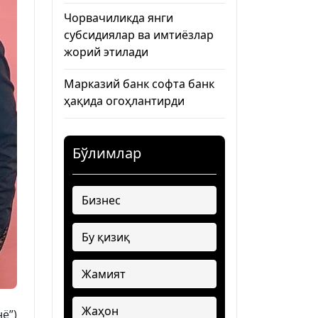
Чорвачиликда янги
субсидиялар ва имтиёзлар
жорий этилади
Марказий банк софта банк
ҳақида огоҳлантирди
Бўлимлар
Бизнес
Бу қизиқ
Жамият
Жаҳон
ё”)