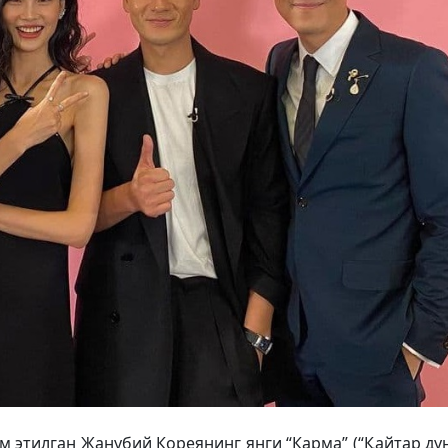
м этилган Жанубий Кореянинг янги “Карма” (“Қайтар дун