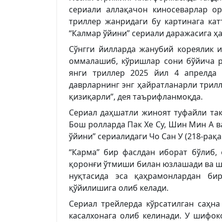
сериали аллақачон киносеварлар о
триллер жанридаги бу картинага к
“Калмар ўйини” сериали даражасига ҳ
Сўнгги йилларда жанубий кореялик 
оммалашиб, кўришлар сони бўйича ре
янги триллер 2025 йил 4 апрелда 
даврларнинг энг ҳайратланарли трилл
қизиқарли”, дея таърифланмоқда.
Сериал даҳшатли жиноят туфайли тақ
Бош ролларда Пак Хе Су, Шин Мин А ва
ўйини” сериалидаги Чо Сан У (218-рақ
“Карма” бир фаслдан иборат бўлиб, 
қоронғи ўтмиши билан юзлашади ва ш
нуқтасида эса қаҳрамонлардан би
қўйилишига олиб келади.
Сериал трейлерда кўрсатилган саҳна
касалхонага олиб келинади. У шифок