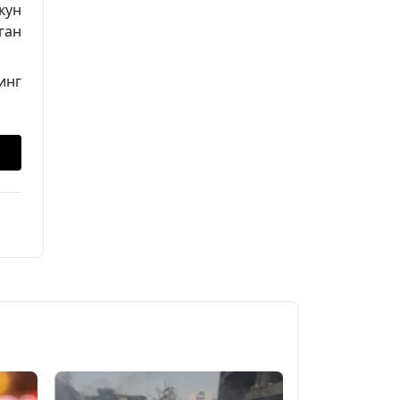
кун
ган
инг