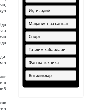
ча,
Иқтисодиёт
ҳур
Маданият ва санъат
ёда
ган
Спорт
рча
ада
Таълим хабарлари
ди.
Фан ва техника
мар
Янгиликлар
инг
лиш
зиб
как
сир