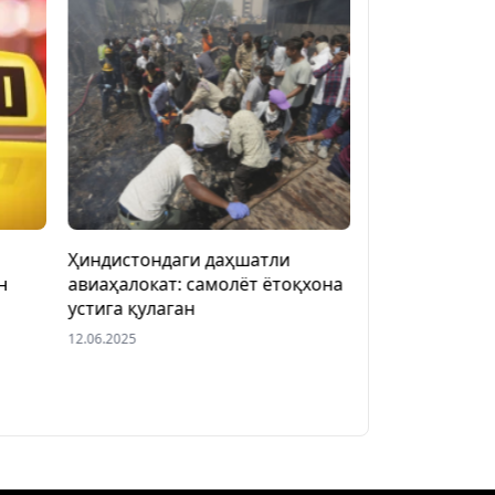
Ҳиндистондаги даҳшатли
Россияда ўзб
н
авиаҳалокат: самолёт ётоқхона
ходим 16 ёшл
устига қулаган
зўрлашда гу
12.06.2025
12.06.2025