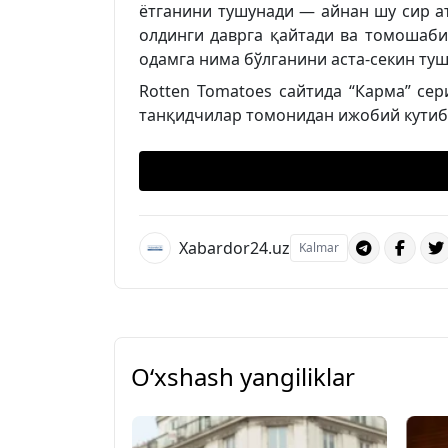
ётганини тушунади — айнан шу сир ат
олдинги даврга қайтади ва томошаби
одамга нима бўлганини аста-секин ту
Rotten Tomatoes сайтида “Карма” се
танқидчилар томонидан ижобий кутиб
Xabardor24.uz
Kalmar
O‘xshash yangiliklar