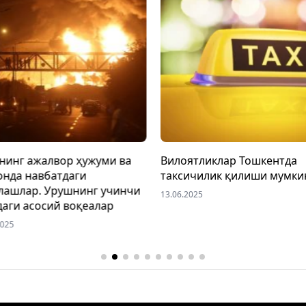
нинг ажалвор ҳужуми ва
Вилоятликлар Тошкентда
онда навбатдаги
таксичилик қилиши мумки
лашлар. Урушнинг учинчи
13.06.2025
даги асосий воқеалар
2025