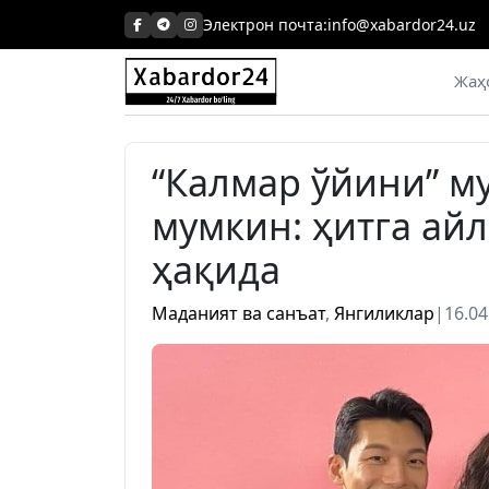
Skip
Электрон почта:
info@xabardor24.uz
to
content
Жаҳ
“Калмар ўйини” 
мумкин: ҳитга ай
ҳақида
Маданият ва санъат
,
Янгиликлар
|
16.04