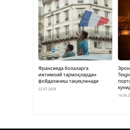
к пулли йўл
Франсияда болаларга
Эрон
даланишга
ижтимоий тармоқлардан
Теҳр
фойдаланиш тақиқланади
порт
куни
22.07.2026
16.06.