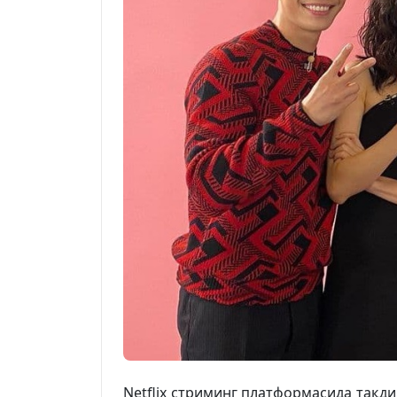
Netflix стриминг платформасида тақди