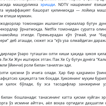
расида машҳурликка
эришди
. NDTV нашрининг ёзиши
атта муваффақият башорат қилинмоқда — лойиҳа маш
ам етиши мумкин.
ижодкорлар томонидан ишланган сериаллар бутун дун
кордлар ўрнатмоқда. Netflix томонидан суратга олин
намойиш этилди. Премьерадан кўп ўтмай, уни “ба
ери” деб аташди, сюжет эса “кўз уза олмайдиган дараж
дирлари ўзаро туташган олти киши ҳақида ҳикоя қила
 Ли Хи Жун иштирок этган. Пак Хе Су бутун дунёга “Кал
амли ўйинчи) роли билан танилган эди.
олти қисмни ўз ичига олади. Ҳар бир қаҳрамон ўзин
афқатсиз ҳақиқатга тик боқади. Ҳикоянинг муҳим бури
ри ҳалок бўлади, бу эса тасодифлар занжирини у
 билан бошланади: танасининг катта қисми куйган эр
орга ўз исмини айтгач, аёл воқеа ортидаги даҳшатли 