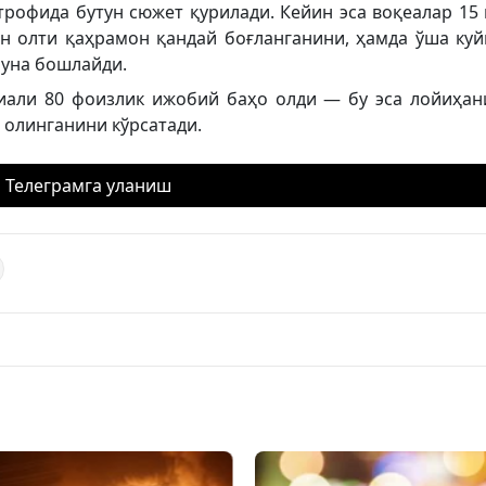
рофида бутун сюжет қурилади. Кейин эса воқеалар 15 
н олти қаҳрамон қандай боғланганини, ҳамда ўша куй
шуна бошлайди.
риали 80 фоизлик ижобий баҳо олди — бу эса лойиҳан
 олинганини кўрсатади.
Телеграмга уланиш