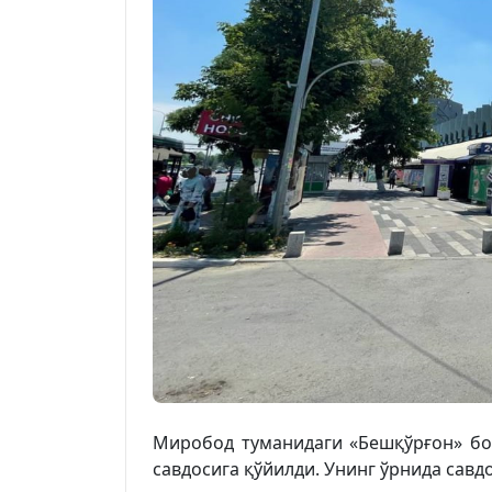
Миробод туманидаги «Бешқўрғон» бо
савдосига қўйилди. Унинг ўрнида сав