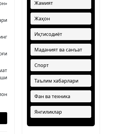
Жамият
он»
Жаҳон
ари
Иқтисодиёт
инг
Маданият ва санъат
оғи
Спорт
мат
иши
Таълим хабарлари
лон
Фан ва техника
Янгиликлар