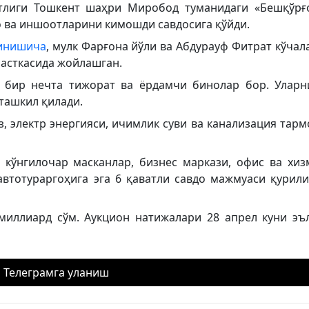
тлиги Тошкент шаҳри Миробод туманидаги «Бешқўрғ
о ва иншоотларини кимошди савдосига қўйди.
инишича
, мулк Фарғона йўли ва Абдурауф Фитрат кўчал
часткасида жойлашган.
а бир нечта тижорат ва ёрдамчи бинолар бор. Уларн
ташкил қилади.
, электр энергияси, ичимлик суви ва канализация тарм
 кўнгилочар масканлар, бизнес маркази, офис ва хиз
втотураргоҳига эга 6 қаватли савдо мажмуаси қурил
миллиард сўм. Аукцион натижалари 28 апрел куни эъ
Телеграмга уланиш