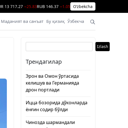
UR
13 717.27
−25.83
RUB
146.37
−1.05
Oʻzbekcha
Маданият ва санъат
Бу қизиқ
Ўзбекча
Izlash
Трендагилар
Эрон ва Омон ўртасида
келишув ва Германияда
дрон портлади
Ицца бозорида дўконларда
ёнғин содир бўлди
Чинозда шармандали