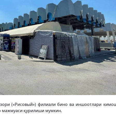
зори («Рисовый») филиали бино ва иншоотлари кимо
до мажмуаси қурилиши мумкин.