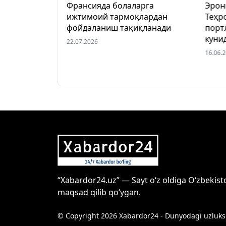
к пулли йўл
Франсияда болаларга
Эрон
даланишга
ижтимоий тармоқлардан
Теҳр
фойдаланиш тақиқланади
порт
куни
22.07.2026
16.06.
“Xabardor24.uz” — Sayt o‘z oldiga O‘zbekist
maqsad qilib qo‘ygan.
© Copyright 2026 Xabardor24 - Dunyodagi uzluksi