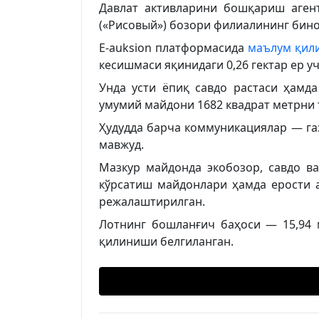
Давлат активларини бошқариш аген
(«Рисовый») бозори филиалининг бин
E-auksion платформасида
маълум қил
кесишмаси яқинидаги 0,26 гектар ер у
Унда усти ёпиқ савдо растаси ҳамд
умумий майдони 1682 квадрат метрни 
Ҳудудда барча коммуникациялар — газ
мавжуд.
Мазкур майдонда экобозор, савдо ва
кўрсатиш майдонлари ҳамда ерости а
режалаштирилган.
Лотнинг бошланғич баҳоси — 15,94 
қилиниши белгиланган.