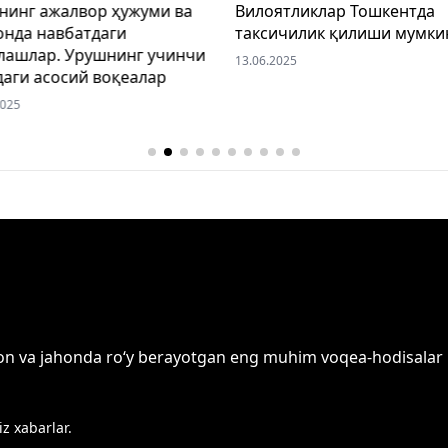
нинг ажалвор ҳужуми ва
Вилоятликлар Тошкентда
онда навбатдаги
таксичилик қилиши мумки
лашлар. Урушнинг учинчи
13.06.2025
даги асосий воқеалар
2025
on va jahonda ro‘y berayotgan eng muhim voqea-hodisalar ha
z xabarlar.