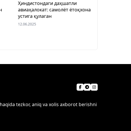
Ҳиндистондаги даҳшатли
Россияда ўзб
н
авиаҳалокат: самолёт ётоқхона
ходим 16 ёшл
устига қулаган
зўрлашда гу
12.06.2025
12.06.2025
qida tezkor, aniq va xolis axborot berishni
Sayt haqida
Aloqa
Foydalanish shartlari