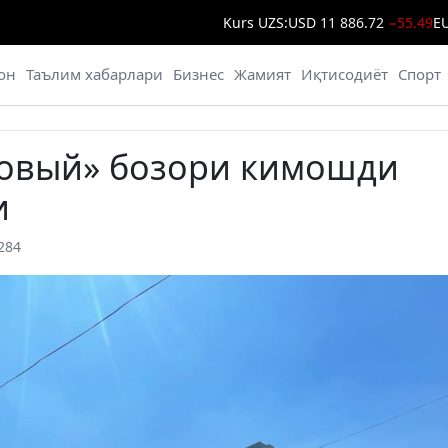
Kurs UZS:
USD
11 886.72
−55.49
E
он
Таълим хабарлари
Бизнес
Жамият
Иқтисодиёт
Спорт
совый» бозори кимошди
и
284