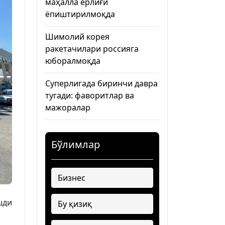
маҳалла ёрлиғи
ёпиштирилмоқда
Шимолий корея
ракетачилари россияга
юборалмоқда
Суперлигада биринчи давра
тугади: фаворитлар ва
мажоралар
Бўлимлар
Бизнес
шди
Бу қизиқ