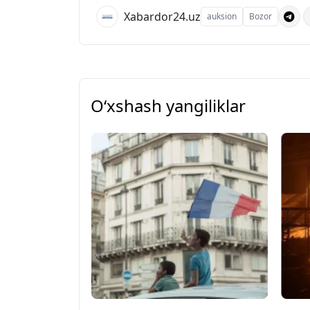
Xabardor24.uz
auksion
Bozor
O‘xshash yangiliklar