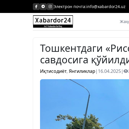
Skip
Электрон почта:
info@xabardor24.uz
to
content
Жаҳ
Тошкентдаги «Ри
савдосига қўйилд
Иқтисодиёт
,
Янгиликлар
|
16.04.2025
|