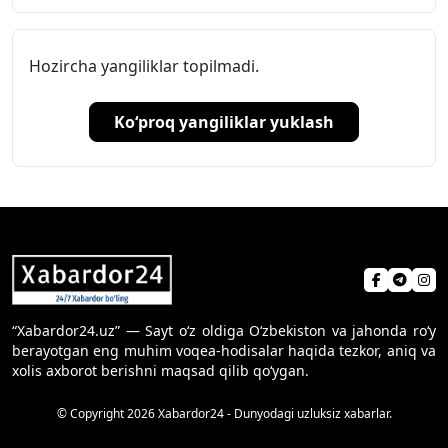
Hozircha yangiliklar topilmadi.
Ko‘proq yangiliklar yuklash
“Xabardor24.uz” — Sayt o‘z oldiga O‘zbekiston va jahonda ro‘y
berayotgan eng muhim voqea-hodisalar haqida tezkor, aniq va
xolis axborot berishni maqsad qilib qo‘ygan.
© Copyright 2026 Xabardor24 - Dunyodagi uzluksiz xabarlar.
Sayt haqida
Aloqa
Foydalanish shartlari