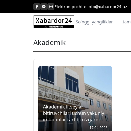
Skip
Elektron pochta:
info@xabardor24.uz
to
content
So’nggi yangiliklar
Jam
Akademik
Akademik litseylar
bitiruvchilari uchun yakuniy
imtihonlar tartibi o‘zgardi
17.04.2025