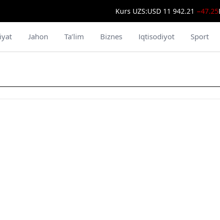
Kurs UZS:
USD
11 942.21
−47.25
iyat
Jahon
Ta’lim
Biznes
Iqtisodiyot
Sport