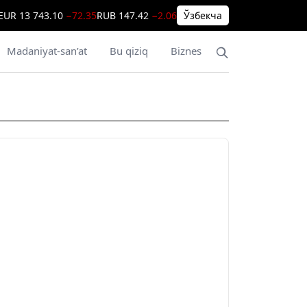
EUR
13 743.10
−72.35
RUB
147.42
−2.06
Ўзбекча
Madaniyat-san’at
Bu qiziq
Biznes