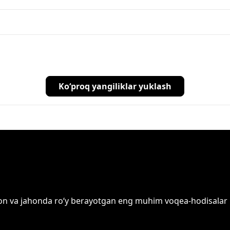
Ko‘proq yangiliklar yuklash
on va jahonda ro‘y berayotgan eng muhim voqea-hodisalar ha