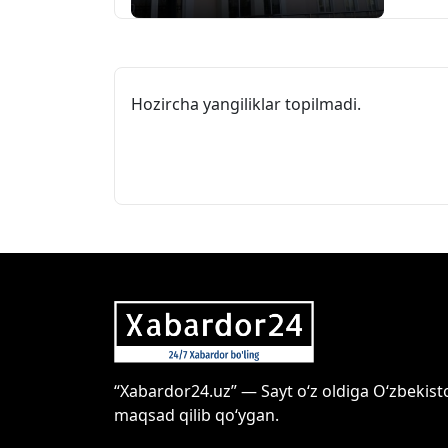
Hozircha yangiliklar topilmadi.
“Xabardor24.uz” — Sayt o‘z oldiga O‘zbekist
maqsad qilib qo‘ygan.