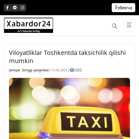
Skip
Ўзбекча
to
content
☰
Viloyatliklar Toshkentda taksichilik qilishi
mumkin
366
Jamiyat
,
So'nggi yangiliklar
|
13.06.2025
|