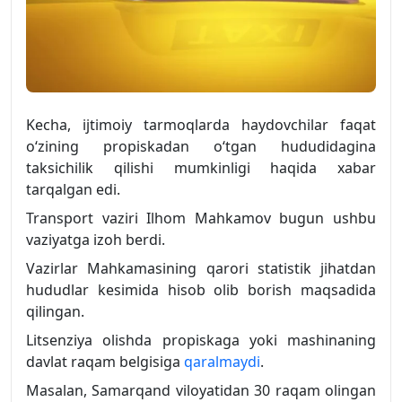
Kecha, ijtimoiy tarmoqlarda haydovchilar faqat
o‘zining propiskadan o‘tgan hududidagina
taksichilik qilishi mumkinligi haqida xabar
tarqalgan edi.
Transport vaziri Ilhom Mahkamov bugun ushbu
vaziyatga izoh berdi.
Vazirlar Mahkamasining qarori statistik jihatdan
hududlar kesimida hisob olib borish maqsadida
qilingan.
Litsenziya olishda propiskaga yoki mashinaning
davlat raqam belgisiga
qaralmaydi
.
Masalan, Samarqand viloyatidan 30 raqam olingan