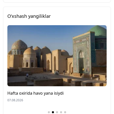
O‘xshash yangiliklar
Hafta oxirida havo yana isiydi
U
07.08.2026
0