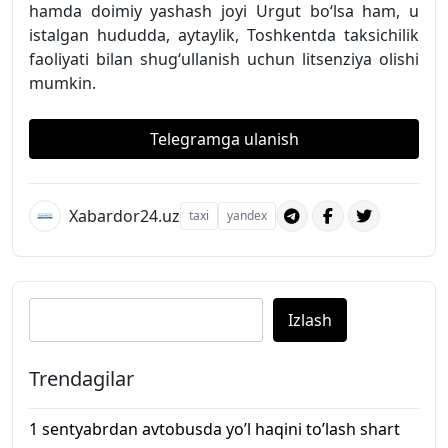
hamda doimiy yashash joyi Urgut bo‘lsa ham, u
istalgan hududda, aytaylik, Toshkentda taksichilik
faoliyati bilan shug‘ullanish uchun litsenziya olishi
mumkin.
Telegramga ulanish
Xabardor24.uz
taxi
yandex
Izlash
Trendagilar
1 sentyabrdan avtobusda yo’l haqini to’lash shart