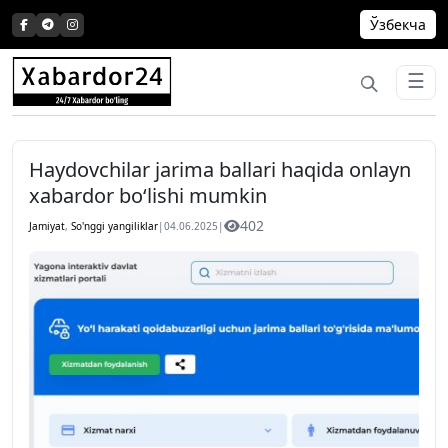
Skip
Ўзбекча
to
content
☰
Haydovchilar jarima ballari haqida onlayn
xabardor bo‘lishi mumkin
402
Jamiyat
,
So'nggi yangiliklar
|
04.06.2025
|