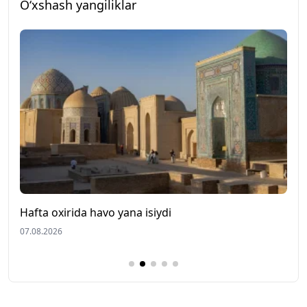
O‘xshash yangiliklar
Hafta oxirida havo yana isiydi
U
07.08.2026
0