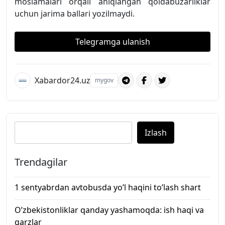
moslamalari orqali aniqlangan qoidabuzarliklar
uchun jarima ballari yozilmaydi.
Telegramga ulanish
Xabardor24.uz
mygov
Izlash
Trendagilar
1 sentyabrdan avtobusda yo’l haqini to’lash shart
O’zbekistonliklar qanday yashamoqda: ish haqi va
qarzlar