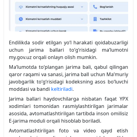
Endilikda sodir etilgan yo‘l harakati qoidabuzarligi
uchun jarima ballari to‘g‘risidagi ma’lumotni
my.gov.uz orqali onlayn olish mumkin.
Ma’lumotda to‘plangan jarima bali, qabul qilingan
qaror raqami va sanasi, jarima ball uchun Ma’muriy
javobgarlik to‘g‘risidagi kodeksning asos bo‘luvchi
moddasi va bandi
keltiriladi
.
Jarima ballari haydovchilarga nisbatan faqat YPX
xodimlari tomonidan rasmiylashtirilgan jarimalar
asosida, avtomatlashtirilgan tartibda inson omilisiz
E-jarima moduli orqali hisoblab boriladi.
Avtomatlashtirilgan foto va video qayd etish